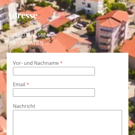
Adresse
51281 LOPAR 562
RAB –
KROATIEN
Vor- und Nachname
*
Email
*
Nachricht