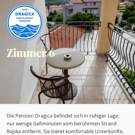
Skip
Men
to
content
Zimmer 6
Die Pension Dragica befindet sich in ruhiger Lage,
nur wenige Gehminuten vom berühmten Strand
Rajska entfernt. Sie bietet komfortable Unterkünfte,