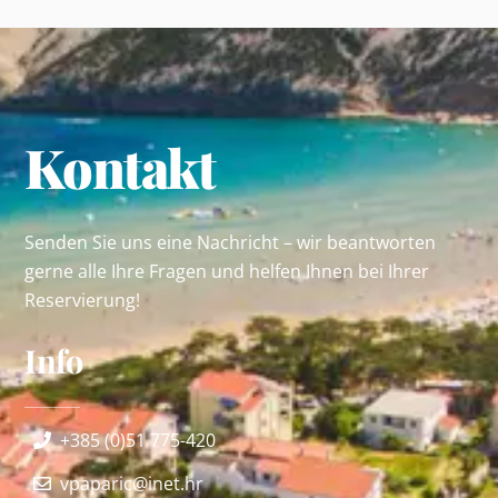
Kontakt
Senden Sie uns eine Nachricht – wir beantworten
gerne alle Ihre Fragen und helfen Ihnen bei Ihrer
Reservierung!
Info
+385 (0)51 775-420
vpaparic@inet.hr