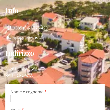
Info
+385 (0)51 775-420
vpaparic@inet.hr
Indirizzo
51281 LOPAR 562
RAB –
CROAZIA
Nome e cognome
*
Email
*