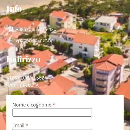
Info
+385 (0)51 775-420
vpaparic@inet.hr
Indirizzo
51281 LOPAR 562
RAB –
CROAZIA
Nome e cognome
*
Email
*